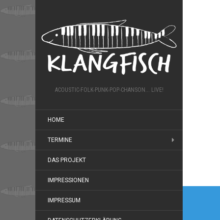
ACOUSTIC-FOLK-PUNK-POP-CHANSON... LIVE!
HOME
TERMINE
DAS PROJEKT
IMPRESSIONEN
Beitr
IMPRESSUM