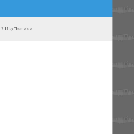
1.7.11 by
Themeisle
.