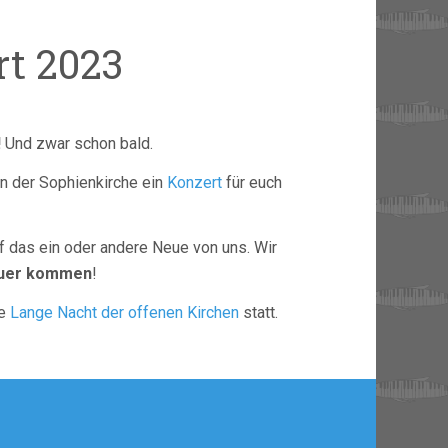
rt 2023
!
Und zwar schon bald.
n der Sophienkirche ein
Konzert
für euch
f das ein oder andere Neue von uns. Wir
euer kommen
!
ie
Lange Nacht der offenen Kirchen
statt.