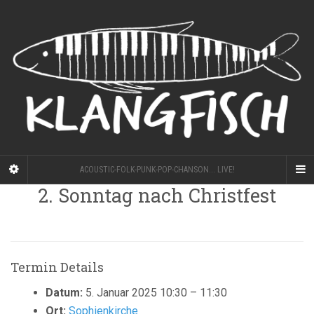
ACOUSTIC-FOLK-PUNK-POP-CHANSON... LIVE!
2. Sonntag nach Christfest
Termin Details
Datum:
5. Januar 2025 10:30
–
11:30
Ort:
Sophienkirche