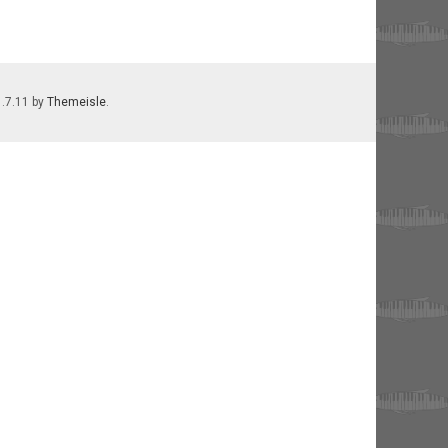
1.7.11 by
Themeisle
.