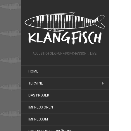
ACOUSTIC-FOLK-PUNK-POP-CHANSON... LIVE!
HOME
TERMINE
DAS PROJEKT
IMPRESSIONEN
IMPRESSUM