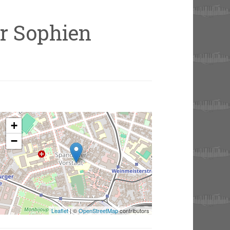
er Sophien
+
−
Leaflet
| ©
OpenStreetMap
contributors