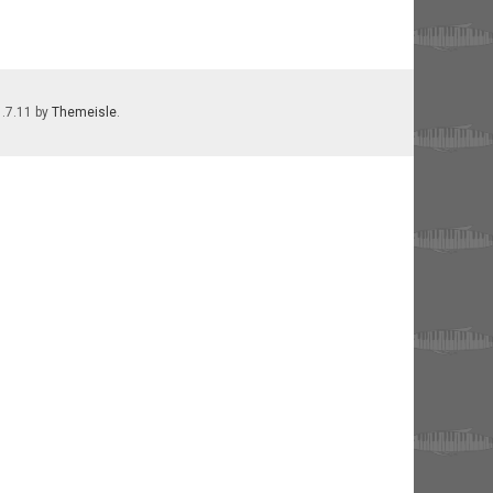
1.7.11 by
Themeisle
.