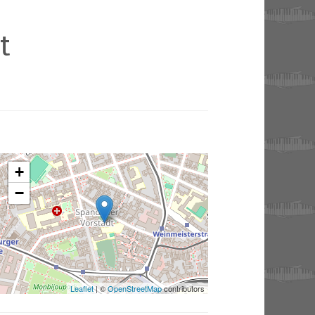
t
+
−
Leaflet
| ©
OpenStreetMap
contributors