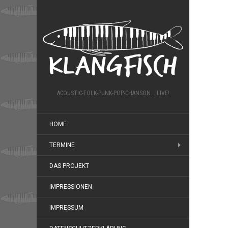
ACOUSTIC-FOLK-PUNK-POP-CHANSON... LIVE!
HOME
TERMINE
DAS PROJEKT
IMPRESSIONEN
IMPRESSUM