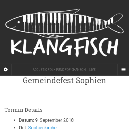
ACOUSTIC-FOLK-PUNK-POP-CHANSON... LIVE!
Gemeindefest Sophien
Termin Details
Datum:
9. September 2018
Ort:
Sophienkirche