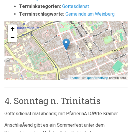
Terminkategorien:
Gottesdienst
Terminschlagworte:
Gemeinde am Weinberg
+
−
Leaflet
| ©
OpenStreetMap
contributors
4. Sonntag n. Trinitatis
Gottesdienst mal abends; mit PfarrerinÂ DÃ¶rte Kramer.
AnschlieÃend gibt es ein Sommerfest unter dem