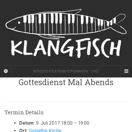
ACOUSTIC-FOLK-PUNK-POP-CHANSON... LIVE!
Gottesdienst Mal Abends
Termin Details
Datum:
9. Juli 2017 18:00
–
19:00
Ort:
Golgatha-Kirche