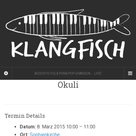
ACOUSTIC-FOLK-PUNK-POP-CHANSON... LIVE!
Okuli
Termin Details
Datum:
8. März 2015 10:00
–
11:00
Ort:
Sophienkirche