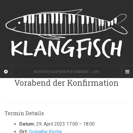
ACOUSTIC-FOLK-PUNK-POP-CHANSON... LIVE!
Vorabend der Konfirmation
Termin Details
Datum:
29. April 2023 17:00
–
18:00
Ort:
Golgatha-Kirche