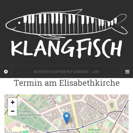
ACOUSTIC-FOLK-PUNK-POP-CHANSON... LIVE!
Termin am
Elisabethkirche
+
−